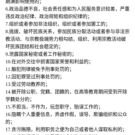
期满影响使用的；
6.政治品德不良，社会责任感和为人民服务意识较差，严重
违反政治纪律、政治规矩和组织纪律的；
7.组织或者参加非法组织，组织或者参加罢工的；
8.挑拨、破坏民族关系，参加民族分裂活动或者参与非法宗
教活动、与宗教极端势力相勾结，组织、利用宗教活动破
坏民族团结和社会稳定的；
9.泄露国家秘密或者工作秘密的；
10.在对外交往中损害国家荣誉和利益的；
11.触犯刑律被免予刑事处罚的；
12.因犯罪受过刑事处罚的；
13.受过劳动教养的；
14.被开除公职、党籍、团籍的，在高等教育期间受到开除
学籍处分的；
15.不担当，不作为，玩忽职守，贻误工作的；
16.隐瞒个人重要信息，弄虚作假，误导、欺骗组织和公众
的；
17.贪污贿赂，利用职务之便为自己或者他人谋取私利的；