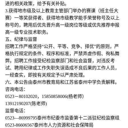
进的相关政策，给予有关补贴。
3.获得地市级及以上教育主管部门举办的赛课（班主任大
赛）一等奖获得者、获得地市级教学能手荣誉称号及以上
称号的，聘用后优先晋升高一级岗位等级或优先推荐申报
高一级专业技术职务。
五、纪律与监督
招聘工作严格坚持“公开、平等、竞争、择优”的原则，严
格执行规定的条件、程序和标准，严禁弄虚作假、徇私舞
弊。招聘工作接受纪检监察部门和社会监督，对违反考
试、聘用纪律或工作失职失误造成不良后果的工作人员，
一经查实，即按有关规定予以严肃处理。
六、本公告由泰州市教育局和江苏省泰州中学负责解释。
咨询电话：
0523－80102020，15850858006(杨老师）
13912190207(陈老师)
监督电话：
0523—86999795泰州市纪委市监委第十二派驻纪检监察组
0523-86606567泰州市人力资源和社会保障局