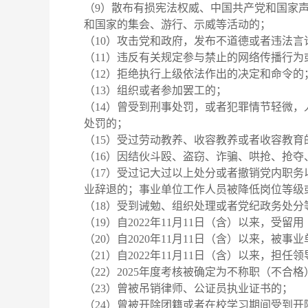
（9）散布有损宪法权威、中国共产党和国家
和国家的集会、游行、示威等活动的；
（10）攻击党和政府，发布不道德或者违法言
（11）违反有关规定参与禁止的网络传播行为
（12）拒绝执行上级依法作出的决定和命令的
（13）组织或者参加罢工的；
（14）曾受到刑事处罚，或者犯罪情节轻微
处罚的；
（15）受过劳动教养、收容教养或者收容教育
（16）因结伙斗殴、盗窃、诈骗、哄抢、抢
（17）受过记大过以上处分或者撤销党内职
业辞退的；事业单位工作人员被降低岗位等级
（18）受到诫勉、组织处理或者党纪政务处
（19）自2022年11月11日（含）以来，受
（20）自2020年11月11日（含）以来，被事
（21）自2022年11月11日（含）以来，
（22）2025年度考核被确定为不称职（不合格
（23）曾被吊销律师、公证员执业证书的；
（24）曾被开除团籍或者在校学习期间受到开