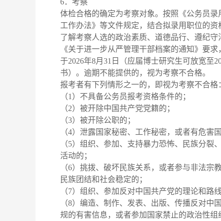
6．考察
体检合格的确定为考察对象。按照《公务员录
工作办法》等文件规定，结合拟录用职位的资
了解考察人选的政治素质、道德品行、遵纪守
《关于进一步从严管理干部档案的通知》要求
于2026年8月31日（应届博士研究生可放宽至
书）。逾期不能提供的，视为考察不合格。
报考者有下列情形之一的，即视为考察不合格
（1）不具备公务员报考资格条件的；
（2）被开除中国共产党党籍的；
（3）被开除公职的；
（4）泄露国家秘密、工作秘密，或者有危害
（5）组织、参加、支持暴力恐怖、民族分裂
活动的；
（6）挑拨、破坏民族关系，或者参与非法宗
民族团结和社会稳定的；
（7）组织、参加反对中国共产党的理论和路
（8）编造、制作、发表、出版、传播反对中
规的有害信息，或者参加国家禁止的政治性组