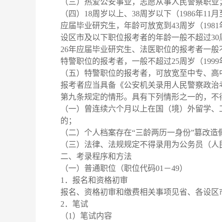
（三）热爱公安事业，志愿从事人民警察职业
（四）18周岁以上、38周岁以下（1986年11
应届毕业研究生，年龄可放宽到43周岁（1981
设区市及以下职位报考者的年龄一般不超过30周
26年应届毕业研究生、法医职位的报考者一般不超
特警职位的报考者，一般不超过25周岁（1999
（五）特警职位的报考者，可放宽至中专、高
报考者应当具备《公安机关录用人民警察政治
第九条规定的情形。具有下列情形之一的，不
（一）曾连续六个月以上在国（境）外留学、
的；
（二）个人档案存在“三龄两历一身份”篡改造
（三）法律、法规规定不得录用为公务员（人
二、考录程序和方法
（一）普通职位（职位代码01－49）
1．报名和资格初审
报名、资格初审和缴费相关事项见省、各设区
2．笔试
（1）笔试内容