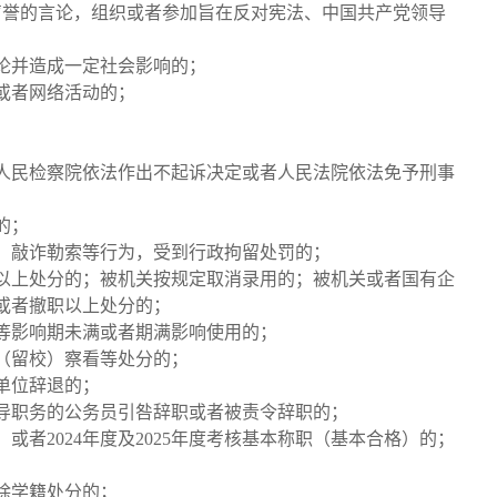
声誉的言论，组织或者参加旨在反对宪法、中国共产党领导
论并造成一定社会影响的；
或者网络活动的；
；
，人民检察院依法作出不起诉决定或者人民法院依法免予刑事
的；
夺、敲诈勒索等行为，受到行政拘留处罚的；
务以上处分的；被机关按规定取消录用的；被机关或者国有企
或者撤职以上处分的；
分等影响期未满或者期满影响使用的；
留用（留校）察看等处分的；
业单位辞退的；
担任领导职务的公务员引咎辞职或者被责令辞职的；
）或者2024年度及2025年度考核基本称职（基本合格）的；
除学籍处分的；