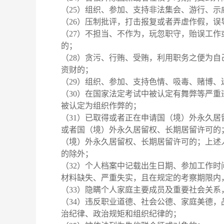
（25）组织、参加、支持非法集会、游行、示
（26）压制批评，打击报复或者弄虚作假，
（27）不担当、不作为，玩忽职守，贻误工
的；
（28）贪污、行贿、受贿，利用职务之便为
资财的；
（29）组织、参加、支持色情、吸毒、赌博、
（30）在国家法定考试中被认定有舞弊等严
被认定为组织作弊的；
（31）已取得或者正在申请国（境）外永久
或者国（境）外永久居留权、长期居留许可的
（境）外永久居留权、长期居留许可的；上述
的除外；
（32）个人档案中记载出生日期、参加工作
材料缺失、严重失实，且在规定的考察期限内
（33）隐瞒个人家庭主要成员及重要社会关系
（34）违反职业道德、社会公德、家庭美德
治纪律、政治规矩和组织纪律的；