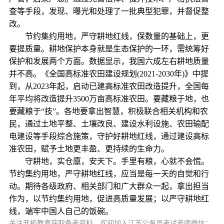
查等手段，发现、曝光和处理了一批典型犯罪，并督促整
改。
节约集约用地，严守耕地红线，保数量的基础上，更
要提质量。耕地保护本身就是生态保护的一环，需统筹好
保护和发展两个方面。数据显示，我国六成左右耕地质量
并不高。《全国高标准农田建设规划(2021-2030年)》中提
到，从2023年起，启动已建高标准农田改造提升，全国每
年平均将改造提升3500万亩高标准农田。要藏粮于地，也
要藏粮于“技”。各地要拿出智慧，积极联合相关机构和农
民，通过土地平整、土壤改良、建设水利设施、农田输配
电建设等手段综合施策，守护好耕地红线，通过建设高标
准农田，赋予土地更丰盈、更持续的生命力。
守耕地，实仓廪，安天下。手里有粮，心就不会慌。
节约集约用地，严守耕地红线，应当是每一天的自觉和行
动。期待各级政府、相关部门和广大群众一起，拿出担当
作为，以节约集约用地，促进高质量发展；以严守耕地红
线，端牢中国人自己的饭碗。
关注开拓教育获取备考资料，欢迎加入江苏公务员考试老师微信：