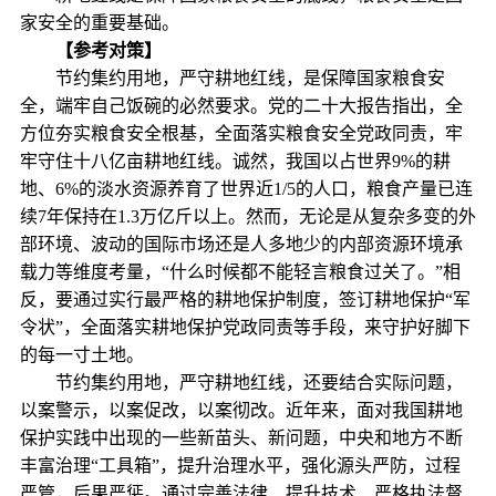
家安全的重要基础。
【参考对策】
节约集约用地，严守耕地红线，是保障国家粮食安
全，端牢自己饭碗的必然要求。党的二十大报告指出，全
方位夯实粮食安全根基，全面落实粮食安全党政同责，牢
牢守住十八亿亩耕地红线。诚然，我国以占世界9%的耕
地、6%的淡水资源养育了世界近1/5的人口，粮食产量已连
续7年保持在1.3万亿斤以上。然而，无论是从复杂多变的外
部环境、波动的国际市场还是人多地少的内部资源环境承
载力等维度考量，“什么时候都不能轻言粮食过关了。”相
反，要通过实行最严格的耕地保护制度，签订耕地保护“军
令状”，全面落实耕地保护党政同责等手段，来守护好脚下
的每一寸土地。
节约集约用地，严守耕地红线，还要结合实际问题，
以案警示，以案促改，以案彻改。近年来，面对我国耕地
保护实践中出现的一些新苗头、新问题，中央和地方不断
丰富治理“工具箱”，提升治理水平，强化源头严防，过程
严管，后果严惩。通过完善法律、提升技术、严格执法督