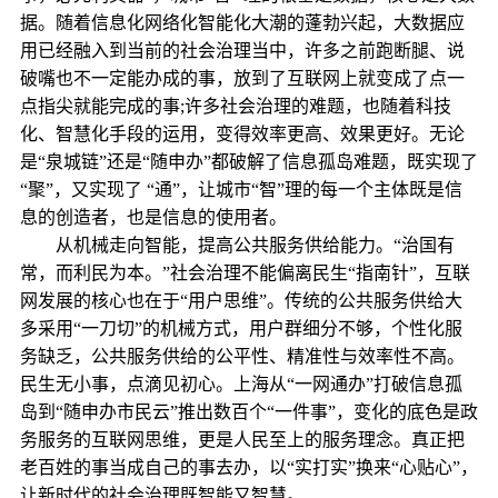
据。随着信息化网络化智能化大潮的蓬勃兴起，大数据应
用已经融入到当前的社会治理当中，许多之前跑断腿、说
破嘴也不一定能办成的事，放到了互联网上就变成了点一
点指尖就能完成的事;许多社会治理的难题，也随着科技
化、智慧化手段的运用，变得效率更高、效果更好。无论
是“泉城链”还是“随申办”都破解了信息孤岛难题，既实现了
“聚”，又实现了 “通”，让城市“智”理的每一个主体既是信
息的创造者，也是信息的使用者。
从机械走向智能，提高公共服务供给能力。“治国有
常，而利民为本。”社会治理不能偏离民生“指南针”，互联
网发展的核心也在于“用户思维”。传统的公共服务供给大
多采用“一刀切”的机械方式，用户群细分不够，个性化服
务缺乏，公共服务供给的公平性、精准性与效率性不高。
民生无小事，点滴见初心。上海从“一网通办”打破信息孤
岛到“随申办市民云”推出数百个“一件事”，变化的底色是政
务服务的互联网思维，更是人民至上的服务理念。真正把
老百姓的事当成自己的事去办，以“实打实”换来“心贴心”，
让新时代的社会治理既智能又智慧。