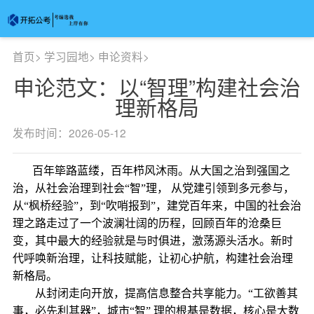
首页
>
学习园地
>
申论资料
>
申论范文：以“智理”构建社会治
理新格局
发布时间：2026-05-12
百年筚路蓝缕，百年栉风沐雨。从大国之治到强国之
治，从社会治理到社会“智”理， 从党建引领到多元参与，
从“枫桥经验”，到“吹哨报到”，建党百年来，中国的社会治
理之路走过了一个波澜壮阔的历程，回顾百年的沧桑巨
变，其中最大的经验就是与时俱进，激荡源头活水。新时
代呼唤新治理，让科技赋能，让初心护航，构建社会治理
新格局。
从封闭走向开放，提高信息整合共享能力。“工欲善其
事，必先利其器”，城市“智” 理的根基是数据，核心是大数